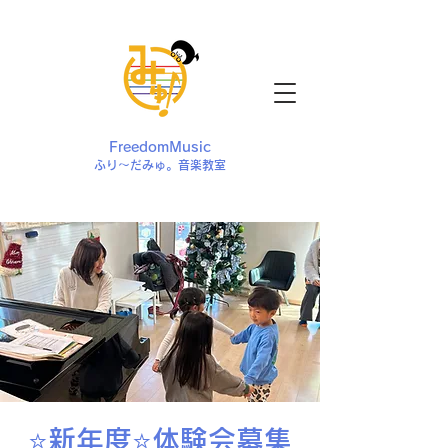
FreedomMusic
ふり〜だみゅ。音楽教室
⭐️新年度⭐️体験会募集