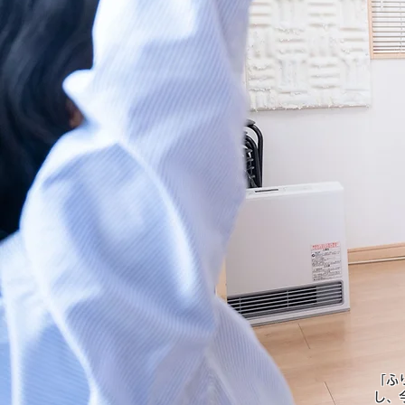
「ふ
し、