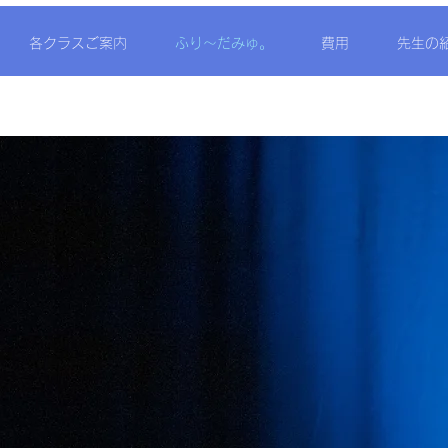
各クラスご案内
ふり〜だみゅ。
費用
先生の