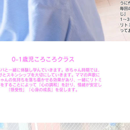
うに
毎回
じ』
1～
リト
って
0-1歳児ころころクラス
パパと一緒に体験し学んでいきます。赤ちゃん時期では、
けとスキンシップを大切にしていきます。ママの声歌に
ちゃんの気持ちを落ち着かせる効果があり、一緒にリトミ
動をすることによって「心の調和」を計り、情緒が安定し
「感受性」「心身の成長」を促します。