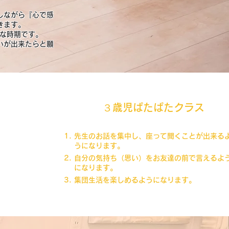
しながら『心で感
きます。
重な時期です。
いが出来たらと願
​​３歳児ぱたぱたクラス
先生のお話を集中し、座って聞くことが出来る
うになります。
自分の気持ち（思い）をお友達の前で言えるよ
になります。
集団生活を楽しめるようになります。