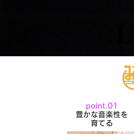
L
L
point.01
豊かな音楽性を
育てる