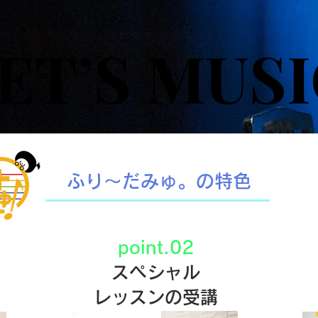
ET’S MUS
ET’S MUS
​ふり〜だみゅ。の特色
point.02
スペシャル
レッスンの受講