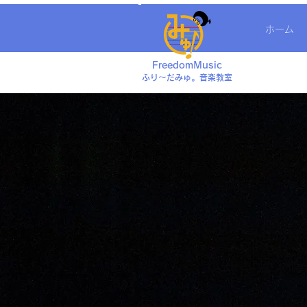
ホーム
FreedomMusic
ふり〜だみゅ。音楽教室