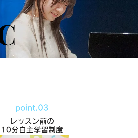
IC
IC
point.03
レッスン前の
10分自主学習制度