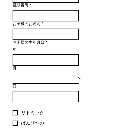
電話番号
*
お子様のお名前
*
お子様の生年月日
*
年
月
日
リトミック
ばんび〜の