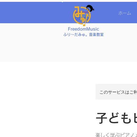
ホーム
FreedomMusic
ふり〜だみゅ。音楽教室
このサービスはご
子ども
楽しく学ぶピアノ