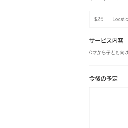
25
米
$25
Locati
ド
ル
サービス内容
0才から子ども向
今後の予定