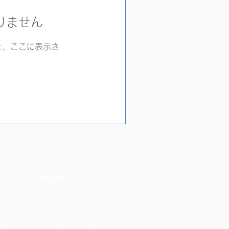
りません
と、ここに表示さ
所在地
〒210-0808
​神奈川県川崎市川崎区旭町
2-21-6