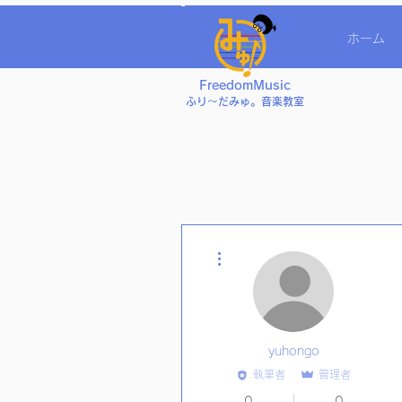
ホーム
FreedomMusic
ふり〜だみゅ。音楽教室
その他
yuhongo
執筆者
管理者
0
0