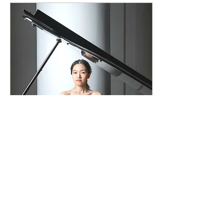
を心がけ、一人ひとりの成
長や性格に合わせた指導を
行っていこうと思います。
ぜひ体験レッスンで、教室
やレッスンの雰囲気を気軽
に感じていただけたら嬉し
いです♪ 大人気の土曜日が
今ならお時間9時〜14時ま
で選べます！ いつもキャ
ンセル待ちになる土曜日レ
ッスンですので先着順とな
りますことご了承くださ
い。 こおりちゃん先生は
平日水曜日と木曜日がレッ
2026年1月8日
∙
1
分
スン稼働日となります。
2026年がスタート！各
こんにちは！台湾出身のピ
アノ講師の孫(ソン)です♪
クラスの体験ご案内
まだまだ指導を始めたばか
りのひよこ講師ですが、生
明けましておめでとうござ
徒さん一人ひとりと真摯に
います。 2026年が始ま
向き合い、 音楽を一緒に
り、教室もレッスンがスタ
楽しめるようなレッスンを
ートしました。ピアノ体験
していきたいと思います！
は、ご案内できる曜日とお
よろしくお願いいたしま