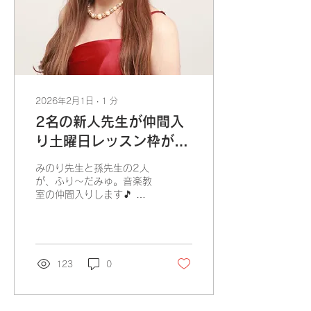
んな反応をするのか確かめ
てください☺️ お申し込み
は こちら
2026年2月1日
∙
1
分
2名の新人先生が仲間入
り土曜日レッスン枠が今
なら取れます！！
みのり先生と孫先生の2人
が、ふり〜だみゅ。音楽教
室の仲間入りします🎵 み
のり先生は土曜日担当（4
月からは平日も稼働予定）
はじめまして。ピアノ講師
のみのりです。 ピアノが
はじめての方にも、「音楽
123
0
って楽しい！」と感じても
らえるような、 やさし
く、分かりやすいレッスン