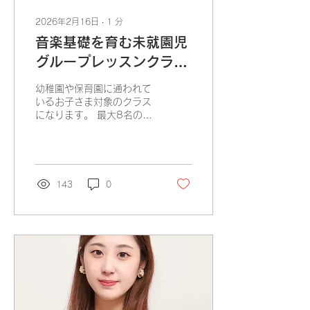
2026年2月16日
∙
1
分
音楽基礎を育む未就園児
グループレッスンクラス
体験会募集スタート！
幼稚園や保育園に通われて
いるお子さま対象のクラス
になります。 最大8名の鍵
盤&リトミックを行うグル
ープレッスンクラスのご紹
介です♪ ピアノに合わせて
リズム感を養ったり、音感
教育をお友達と刺激し合い
143
0
ながら学んでいきます。
最初の８ヶ月間は大きなス
タジオで身体をたくさん使
い、無理なく音楽を入れ込
んでいきます。 2027年1
月からは電子ピアノを使い
鍵盤練習をしていきます。
先ずは、 体験会でどんな
ことを行い、お子さまがど